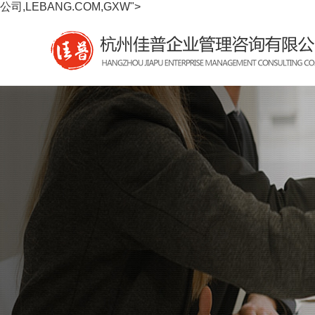
公司,LEBANG.COM,GXW">