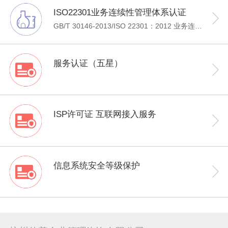
ISO22301业务连续性管理体系认证
GB/T 30146-2013/ISO 22301：2012 业务连续性管理体系（BCMS——BUSINESS CONTINUITY MANAGEMENT SYSTEM）是国内同等转换ISO业务连续性管理体系的国家标准。“业务连续性”的概念来源于计算机技术中的“容灾”和“恢复计划”，是一个组织整体或部分过程持续运行能力的指标。经过多年发展，“业务连续性”已广泛应用于各种规模的生产型和服务型组织，并进一步发展成为“业务联系性管理体系”（简称BCMS），成为各个组织整体管理体系中的核心部分。BCMS采用PDCA的过程方法，通过对风险的识别、分析和预警来帮助组织规避潜在事件的发生，并且制定完备的“业务连续性计划“，有效的应对中断发生后的快速恢复，保持核心功能正常运行，将损失和恢复成本降至最低。
服务认证（五星）
ISP许可证 互联网接入服务
信息系统安全等级保护