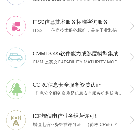
ITSS信息技术服务标准咨询服务
ITSS——信息技术服务标准，是在工业和信息化部、国家标准化委的领导和支持下，由ITSS工作组研制的一套IT服务领域的标准库和一套提供IT服务的方法论。是一套成体系和综合配套的信息技术服务标准库，全面规范了IT服务产品及其组成要素，用于指导实施标准化和可信赖的IT服务。杭州佳普旨在帮助IT企业建立运维服务管理体系，获取ITSS运维服务能力成熟度资质，当前该资质共分为4级。
CMMI 3/4/5软件能力成熟度模型集成
CMMI是英文CAPABILITY MATURITY MODEL INTEGRATION的简称，中文译意是能力成熟度模型集成。CMMI模型是卡内基梅隆大学2001年9月推出的成熟的系统工程和软件工程的集成成熟度模型。这个模型可以指引一个组织去改进它用于开发、维护和购买产品和服务的过程。CMMI模型具有两种表示方式：连续型和阶段型。对于CMMI评估，业内普遍采用的是阶段型表示方式，如有特殊过程改进的需求，我们建议采用连续型表示方式。IDEAL模型代表了过程改进活动的一个生命周期，它作为一个基础性的策略，已经在SEI的许多服务中采用。IDEAL模型是用过程改进的五个阶段描述来命名的：INITIATING初始化、DIAGNOSING诊断、ESTABLISHING建立、ACTING行动、LEARNING扩充。IDEAL模型已经被业界证明为十分有效的过程改进方法。故此，我们推荐采用IDEAL模型作为过程改进的方法。
CCRC信息安全服务资质认证
信息安全服务资质是信息安全服务机构提供安全服务的一种资格，包括法律地位、资源状况、管理水平、 技术能力等方面的要求。信息安全服务资质认证是依据国家法律法规、国家标准、行业标准和技术规范，按照认证基本规范及认证规则，对提供信息安全服务机构的信息安全服务资质进行评价。 通过对信息安全服务分类分级的资质认证，可以对信息安全服务提供商的基本资格、管理能力、技术能力和服务过程能力等方面进行权威、客观、公正的评价，证明其服务能力，满足社会对服务的选择需求。同时，认证过程也将有效促进服务提供方完善自身管理体系，提高服务质量和水平，引导行业健康规范发展。 信息安全服务资质认证分为八个分项：安全集成服务资质认证、安全运维服务资质认证、风险评估服务资质认证、应急处理服务资质认证、软件安全开发服务资质认证、灾难备份与恢复服务资质认证、工业控制安全服务资质认证、网络安全审计服务资质认证。
ICP增值电信业务经营许可证
增值电信业务经营许可证，（简称ICP证）互联网经营的主要内容为在线支付、充值平台、网络广告、有偿提供信息服务、电子商务及其它网上经营服务的运营商必须向通信管理局申请的互联网许可证，ICP网络经营许是中华人民共和国国务院令第291号《中华人民共和国电信条例》、第292号《互联网信息服务管理办法》，国家对提供互联网信息服务的ICP实行许可证制度，所以运营商必须有ICP证才能为用户提供在线支付、充值平台、网络广告、有偿提供信息服务、电子商务及其它网上经营服务。