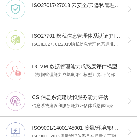
ISO27017/27018 云安全/云隐私管理体系认证
ISO27701 隐私信息管理体系认证(PIMS)
ISO/IEC27701:2019隐私信息管理体系标准，从组织治理、法律合规、流程规范、信息技术、监督等多个维度，为私营企业、政府机构和非盈利组织等社会机构，提供了一套完整的个人数据处理方法和隐私信息管理的框架，也是目前国际上最权威、最严格、最为广泛接受和应用的隐私信息管理体系。
DCMM 数据管理能力成熟度评估模型
《数据管理能力成熟度评估模型》(以下简称DCMM)是我国在数据管理领域首个正式发布的国家标准，旨在帮助企业利用先进的数据管理理念和方法，建立和评价自身数据管理能力，持续完善数据管理组织、程序和制度，充分发挥数据在促进企业向信息化、数字化、智能化发展方面的价值。
CS 信息系统建设和服务能力评估
信息系统建设和服务能力评估体系总体框架，规定了信息系统建设和服务提供者应具备的能力要求。 本标准适用于： 1)信息系统建设和服务提供者利用本标准建设自身能力，并进行测量、评估和改进；2)信息系统建设和服务需求者利用本标准对信息系统建设和服务提供者能力进行评估；3)第三方机构依据本标准对信息系统建设和服务提供者的能力进行客观评估。
ISO9001/14001/45001 质量/环境/职业健康安全管理体系认证
ISO9001:2015质量管理体系是在质量方面指挥和控制组织的协调活动，通常包括制定质量方针、目标以及质量策划、质量控制、质量保证和质量改进等活动。实现质量管理的方针目标，有效地开展各项质量管理活动，内部可强化管理，提高人员素质和企业文化；外部提升企业形象和市场份额。 ISO14001:2015环境管理体系认证是一项内部管理工具，旨在帮助组织实现自身设定的环境表现水平，并不断地改进环境行为，不断达到更新更佳的高度。其中有规范的动作程序，文件化的控制机制，它通过有明确职责、义务的组织结构来贯彻落实，目的在于防止对环境的不利影响。 ISO45001：2018 职业健康管理体系为企业提高职业健康安全绩效提供了一个科学、有效的管理手段；有助于推动职业健康安全法规和制度的贯彻执行；提高职业健康安全管理水平；对企业产生直接和间接的经济效益；将在社会上树立企业良好的品质和形象。